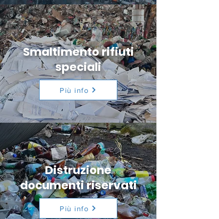
Smaltimento rifiuti
speciali
Più info
Distruzione
documenti riservati
Più info