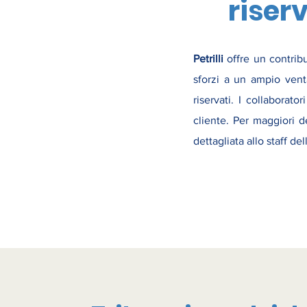
riser
Petrilli
offre un contribu
sforzi a un ampio venta
riservati. I collabora
cliente. Per maggiori d
dettagliata allo staff de