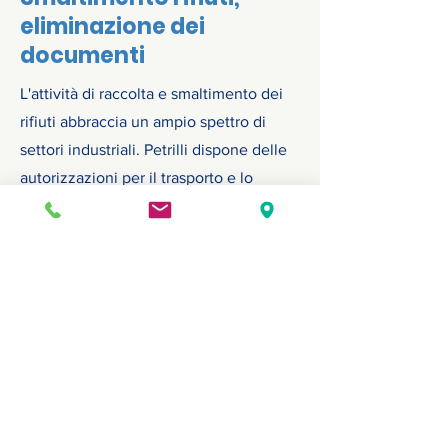
eliminazione dei
documenti
L'attività di raccolta e smaltimento dei
rifiuti abbraccia un ampio spettro di
settori industriali. Petrilli dispone delle
autorizzazioni per il trasporto e lo
stoccaggio di: materiali ferrosi, carta,
vetro, materiali plastici, legno. Grazie
alle competenze certificate, la ditta può
occuparsi delle attività ambientali per
uffici, enti pubblici, grandi industrie,
laboratori artigiani e ogni altro genere di
azienda. Il servizio include la
triturazione dei documenti riservati.